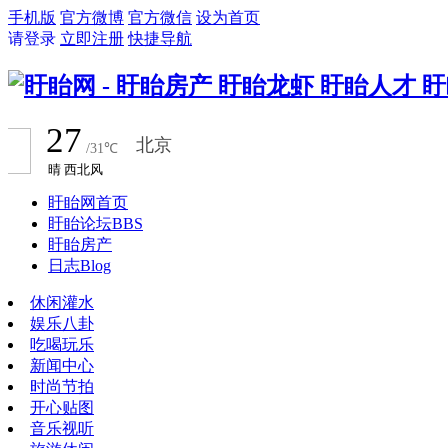
手机版
官方微博
官方微信
设为首页
请登录
立即注册
快捷导航
盱眙网首页
盱眙论坛
BBS
盱眙房产
日志
Blog
休闲灌水
娱乐八卦
吃喝玩乐
新闻中心
时尚节拍
开心贴图
音乐视听