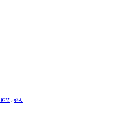
龙虾节
›
好友