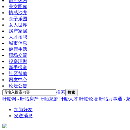
旅游休闲
美女图库
情感沙龙
亲子乐园
女人世界
房产家居
人才招聘
城市信息
健康生活
职场交流
投资理财
新手报道
社区帮助
网友中心
论坛公告
搜索
搜索
盱眙网 - 盱眙房产 盱眙龙虾 盱眙人才 盱眙论坛 盱眙万事通
›
加为好友
发送消息