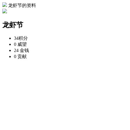
龙虾节的资料
龙虾节
34
积分
0
威望
24
金钱
0
贡献