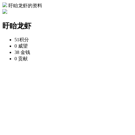
盱眙龙虾的资料
盱眙龙虾
51
积分
0
威望
38
金钱
0
贡献