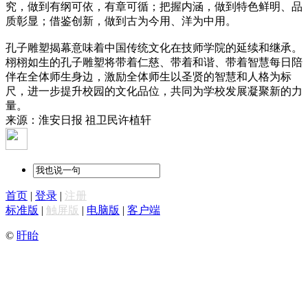
究，做到有纲可依，有章可循；把握内涵，做到特色鲜明、品
质彰显；借鉴创新，做到古为今用、洋为中用。
孔子雕塑揭幕意味着中国传统文化在技师学院的延续和继承。
栩栩如生的孔子雕塑将带着仁慈、带着和谐、带着智慧每日陪
伴在全体师生身边，激励全体师生以圣贤的智慧和人格为标
尺，进一步提升校园的文化品位，共同为学校发展凝聚新的力
量。
来源：淮安日报 祖卫民许植轩
首页
|
登录
|
注册
标准版
|
触屏版
|
电脑版
|
客户端
©
盱眙